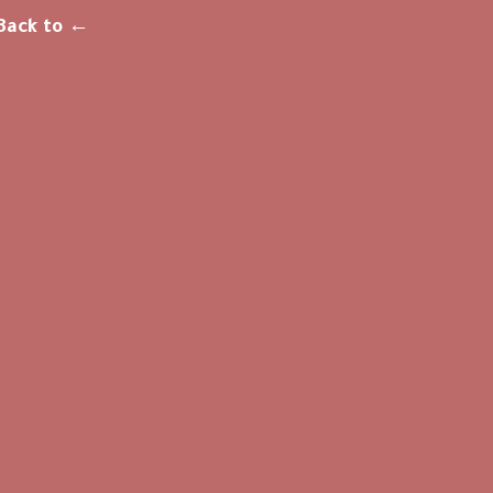
← Back to احجز جلسة علاج نفسي اونلاين من خلال منصة نفسي فيرتول